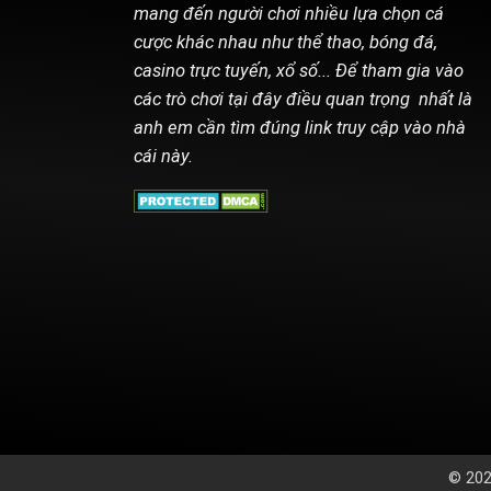
mang đến người chơi nhiều lựa chọn cá
cược khác nhau như thể thao, bóng đá,
casino trực tuyến, xổ số... Để tham gia vào
các trò chơi tại đây điều quan trọng nhất là
anh em cần tìm đúng link truy cập vào nhà
cái này.
© 20