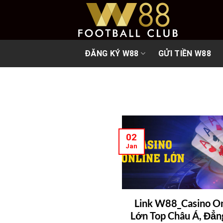
Skip
to
content
ĐĂNG KÝ W88
GỬI TIỀN W88
02
Jan
Link W88_Casino On
Lớn Top Châu Á, Đẳn