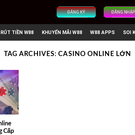
ĐĂNG KÝ
ĐĂNG NHẬ
RÚT TIỀN W88
KHUYẾN MÃI W88
W88 APPS
SOI 
TAG ARCHIVES:
CASINO ONLINE LỚN
line
g Cấp