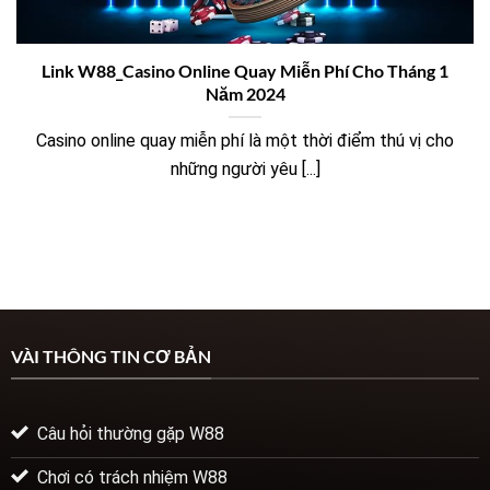
Link W88_Casino Online Quay Miễn Phí Cho Tháng 1
Năm 2024
Casino online quay miễn phí là một thời điểm thú vị cho
những người yêu [...]
VÀI THÔNG TIN CƠ BẢN
Câu hỏi thường gặp W88
Chơi có trách nhiệm W88