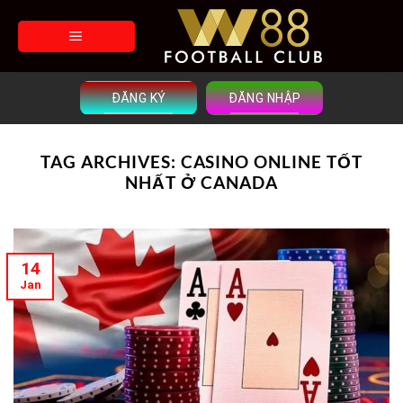
Skip
to
content
ĐĂNG KÝ
ĐĂNG NHẬP
TAG ARCHIVES:
CASINO ONLINE TỐT
NHẤT Ở CANADA
14
Jan