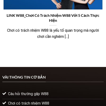
LINK W88_Chơi Có Trách Nhiệm W88 Với 5 Cách Thực
Hiện
Chơi có trách nhiệm W88 là yếu tố quan trọng mà người
chơi cần nghiêm [...]
VÀI THÔNG TIN CƠ BẢN
Câu hỏi thường gặp W88
Chơi có trách nhiệm W88