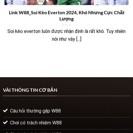
Link W88_Soi Kèo Everton 2024, Khó Nhưng Cực Chất
Lượng
Soi kèo everton luôn được nhận định là rất khó. Tuy nhiên
nói như vậy [...]
VÀI THÔNG TIN CƠ BẢN
Câu hỏi thường gặp W88
Chơi có trách nhiệm W88