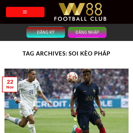
Skip
to
content
ĐĂNG KÝ
ĐĂNG NHẬP
TAG ARCHIVES:
SOI KÈO PHÁP
22
Nov