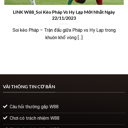
LINK W88_Soi Kèo Pháp Vs Hy Lạp Mới Nhất Ngày
22/11/2023
Soi kèo Pháp – Trận đấu giữa Pháp vs Hy Lạp trong
khuôn khổ vòng [...]
VÀI THÔNG TIN CƠ BẢN
Câu hỏi thường gặp W88
Chơi có trách nhiệm W88