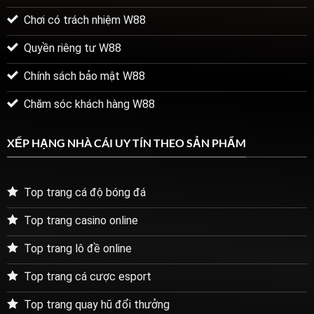
Chơi có trách nhiệm W88
Quyền riêng tư W88
Chính sách bảo mật W88
Chăm sóc khách hàng W88
XẾP HẠNG NHÀ CÁI UY TÍN THEO SẢN PHẨM
Top trang cá độ bóng đá
Top trang casino online
Top trang lô đề online
Top trang cá cược esport
Top trang quay hũ đổi thưởng