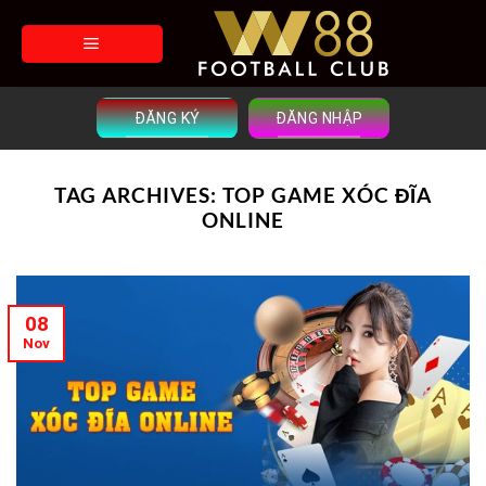
Skip
to
content
ĐĂNG KÝ
ĐĂNG NHẬP
TAG ARCHIVES:
TOP GAME XÓC ĐĨA
ONLINE
08
Nov