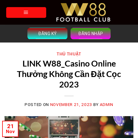
Skip
to
content
ĐĂNG KÝ
ĐĂNG NHẬP
THỦ THUẬT
LINK W88_Casino Online
Thưởng Không Cần Đặt Cọc
2023
POSTED ON
NOVEMBER 21, 2023
BY
ADMIN
21
Nov