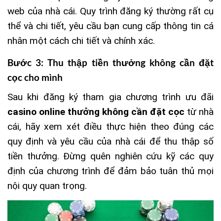
web của nhà cái. Quy trình đăng ký thường rất cụ
thể và chi tiết, yêu cầu bạn cung cấp thông tin cá
nhân một cách chi tiết và chính xác.
Bước 3: Thu thập tiền thưởng không cần đặt
cọc cho mình
Sau khi đăng ký tham gia chương trình ưu đãi
casino online thưởng không cần đặt cọc
từ nhà
cái, hãy xem xét điều thực hiện theo đúng các
quy định và yêu cầu của nhà cái để thu thập số
tiền thưởng. Đừng quên nghiên cứu kỹ các quy
định của chương trình để đảm bảo tuân thủ mọi
nội quy quan trọng.