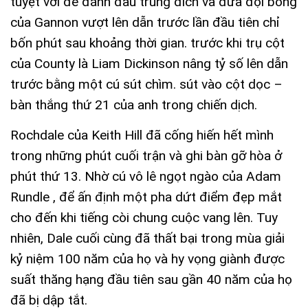
tuyệt vời để đánh đầu trúng đích và đưa đội bóng
của Gannon vượt lên dẫn trước lần đầu tiên chỉ
bốn phút sau khoảng thời gian. trước khi trụ cột
của County là Liam Dickinson nâng tỷ số lên dẫn
trước bằng một cú sút chìm. sút vào cột dọc –
bàn thắng thứ 21 của anh trong chiến dịch.
Rochdale của Keith Hill đã cống hiến hết mình
trong những phút cuối trận và ghi bàn gỡ hòa ở
phút thứ 13. Nhờ cú vô lê ngọt ngào của Adam
Rundle , để ấn định một pha dứt điểm đẹp mắt
cho đến khi tiếng còi chung cuộc vang lên. Tuy
nhiên, Dale cuối cùng đã thất bại trong mùa giải
kỷ niệm 100 năm của họ và hy vọng giành được
suất thăng hạng đầu tiên sau gần 40 năm của họ
đã bị dập tắt.