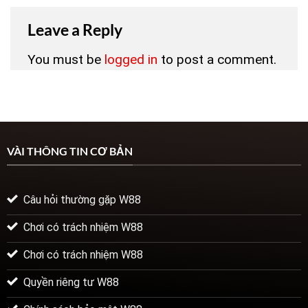
Leave a Reply
You must be
logged in
to post a comment.
VÀI THÔNG TIN CƠ BẢN
Câu hỏi thường gặp W88
Chơi có trách nhiệm W88
Chơi có trách nhiệm W88
Quyền riêng tư W88