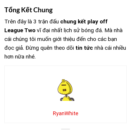
Tổng Kết Chung
Trên đây là 3 trận đấu
chung kết
play off
League Two
vĩ đại nhất lịch sử bóng đá. Mà nhà
cái chúng tôi muốn giới thiệu đến cho các bạn
đọc giả. Đừng quên theo dõi
tin tức
nhà cái nhiều
hơn nữa nhé.
RyanWhite