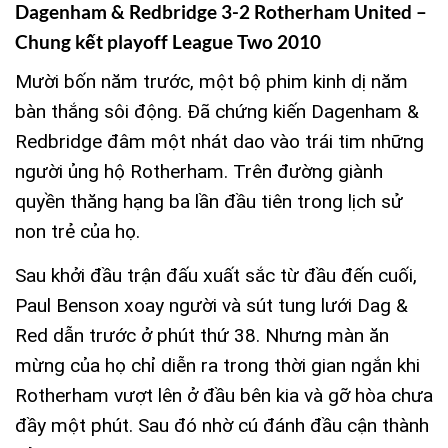
Dagenham & Redbridge 3-2 Rotherham United –
Chung kết playoff League Two 2010
Mười bốn năm trước, một bộ phim kinh dị năm
bàn thắng sôi động. Đã chứng kiến ​​​​Dagenham &
Redbridge đâm một nhát dao vào trái tim những
người ủng hộ Rotherham. Trên đường giành
quyền thăng hạng ba lần đầu tiên trong lịch sử
non trẻ của họ.
Sau khởi đầu trận đấu xuất sắc từ đầu đến cuối,
Paul Benson xoay người và sút tung lưới Dag &
Red dẫn trước ở phút thứ 38. Nhưng màn ăn
mừng của họ chỉ diễn ra trong thời gian ngắn khi
Rotherham vượt lên ở đầu bên kia và gỡ hòa chưa
đầy một phút. Sau đó nhờ cú đánh đầu cận thành