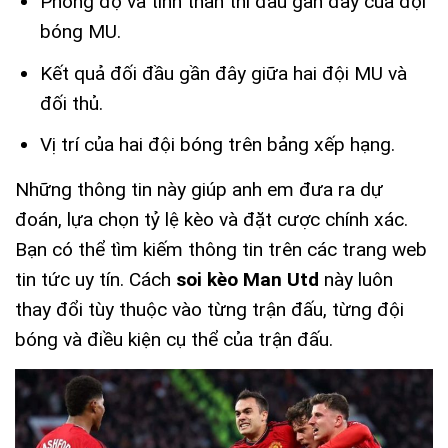
Phong độ và tinh thần thi đấu gần đây của đội
bóng MU.
Kết quả đối đầu gần đây giữa hai đội MU và
đối thủ.
Vị trí của hai đội bóng trên bảng xếp hạng.
Những thông tin này giúp anh em đưa ra dự
đoán, lựa chọn tỷ lệ kèo và đặt cược chính xác.
Bạn có thể tìm kiếm thông tin trên các trang web
tin tức uy tín. Cách
soi kèo Man Utd
này luôn
thay đổi tùy thuộc vào từng trận đấu, từng đội
bóng và điều kiện cụ thể của trận đấu.