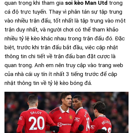
quan trọng khi tham gia
soi kèo Man Utd
trong
cá độ trực tuyến. Thay vì phân tán sự tập trung
vào nhiều trận đấu, tốt nhất là tập trung vào một
trận duy nhất, và người chơi có thể tham khảo
nhiều tỷ lệ kèo khác nhau trong trận đấu đó. Đặc
biệt, trước khi trận đấu bắt đầu, việc cập nhật
thông tin chi tiết về trận đấu bạn đặt cược là
quan trọng. Anh em nên truy cập vào trang web
của nhà cái uy tín ít nhất 3 tiếng trước để cập
nhật thông tin về tỷ lệ kèo bóng đá.