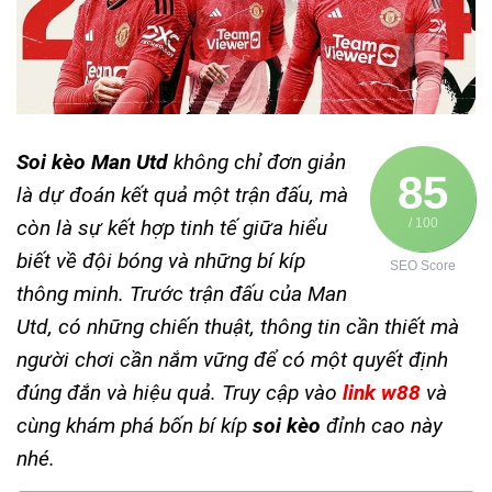
Soi kèo Man Utd
không chỉ đơn giản
85
là dự đoán kết quả một trận đấu, mà
còn là sự kết hợp tinh tế giữa hiểu
/ 100
biết về đội bóng và những bí kíp
SEO Score
thông minh. Trước trận đấu của Man
Utd, có những chiến thuật, thông tin cần thiết mà
người chơi cần nắm vững để có một quyết định
đúng đắn và hiệu quả. Truy cập vào
link w88
và
cùng khám phá bốn bí kíp
soi kèo
đỉnh cao này
nhé.