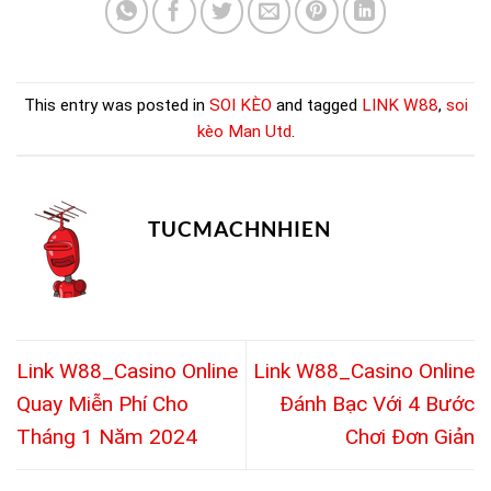
This entry was posted in
SOI KÈO
and tagged
LINK W88
,
soi
kèo Man Utd
.
TUCMACHNHIEN
Link W88_Casino Online
Link W88_Casino Online
Quay Miễn Phí Cho
Đánh Bạc Với 4 Bước
Tháng 1 Năm 2024
Chơi Đơn Giản