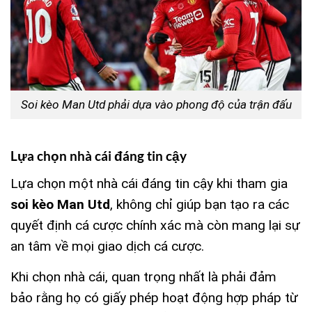
Soi kèo Man Utd phải dựa vào phong độ của trận đấu
Lựa chọn nhà cái đáng tin cậy
Lựa chọn một nhà cái đáng tin cậy khi tham gia
soi kèo Man Utd
, không chỉ giúp bạn tạo ra các
quyết định cá cược chính xác mà còn mang lại sự
an tâm về mọi giao dịch cá cược.
Khi chọn nhà cái, quan trọng nhất là phải đảm
bảo rằng họ có giấy phép hoạt động hợp pháp từ