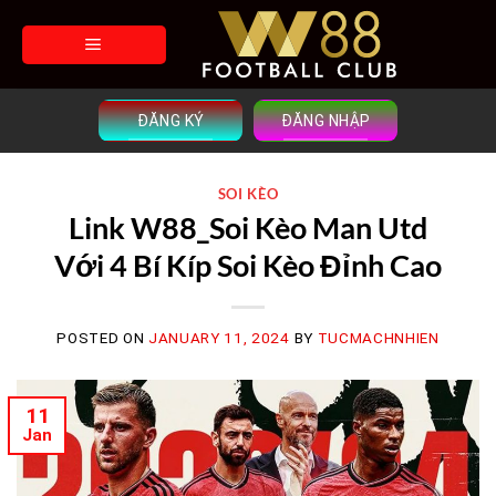
Skip
to
content
ĐĂNG KÝ
ĐĂNG NHẬP
SOI KÈO
Link W88_Soi Kèo Man Utd
Với 4 Bí Kíp Soi Kèo Đỉnh Cao
POSTED ON
JANUARY 11, 2024
BY
TUCMACHNHIEN
11
Jan