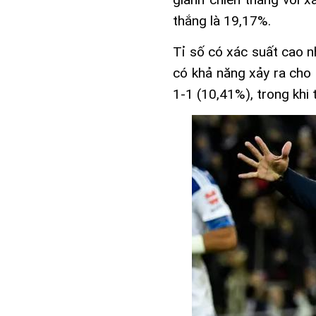
thắng là 19,17%.
Tỉ số có xác suất cao n
có khả năng xảy ra cho 
1-1 (10,41%), trong khi