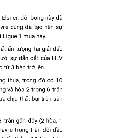
 Elsner, đội bóng này đã
avre cũng đã tạo nên sự
i Ligue 1 mùa này.
ất ấn tượng tại giải đấu
dưới sự dẫn dắt của HLV
 từ 3 bàn trở lên.
ng thua, trong đó có 10
ng và hòa 2 trong 6 trận
a chịu thất bại trên sân
 trận gần đây (2 hòa, 1
avre trong trận đối đầu