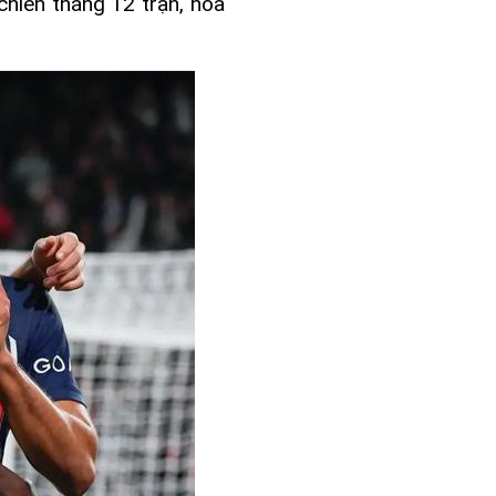
chiến thắng 12 trận, hòa