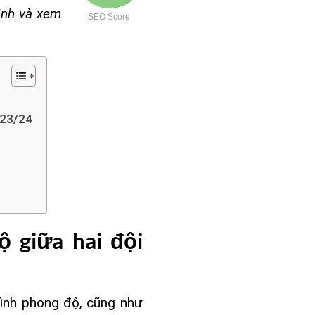
ịnh và xem
SEO Score
023/24
ộ giữa hai đội
hình phong độ, cũng như